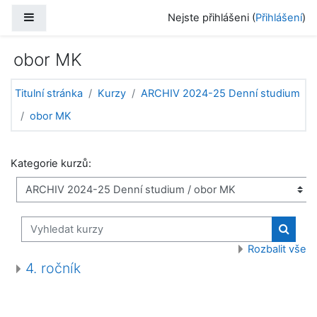
Přejít k hlavnímu obsahu
Boční panel
Nejste přihlášeni (
Přihlášení
)
obor MK
Titulní stránka
Kurzy
ARCHIV 2024-25 Denní studium
obor MK
Kategorie kurzů:
Vyhledat kurzy
Vyhled
Rozbalit vše
4. ročník