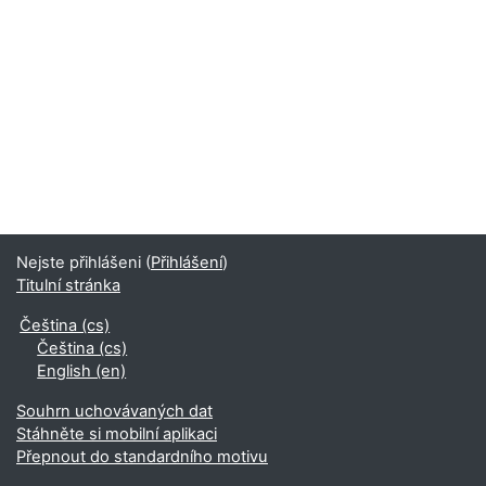
Nejste přihlášeni (
Přihlášení
)
Titulní stránka
Čeština ‎(cs)‎
Čeština ‎(cs)‎
English ‎(en)‎
Souhrn uchovávaných dat
Stáhněte si mobilní aplikaci
Přepnout do standardního motivu