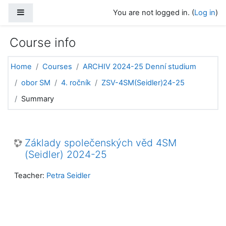
Skip to main content
Side panel
You are not logged in. (
Log in
)
Course info
Home
Courses
ARCHIV 2024-25 Denní studium
obor SM
4. ročník
ZSV-4SM(Seidler)24-25
Summary
Základy společenských věd 4SM
(Seidler) 2024-25
Teacher:
Petra Seidler