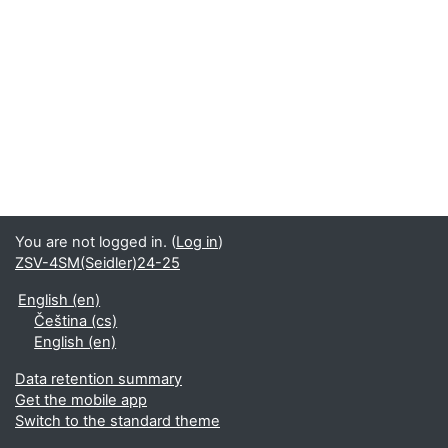
You are not logged in. (
Log in
)
ZSV-4SM(Seidler)24-25
English ‎(en)‎
Čeština ‎(cs)‎
English ‎(en)‎
Data retention summary
Get the mobile app
Switch to the standard theme