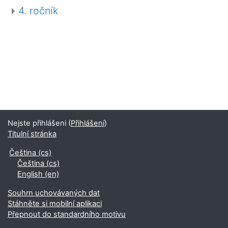
4. ročník
Nejste přihlášeni (
Přihlášení
)
Titulní stránka
Čeština ‎(cs)‎
Čeština ‎(cs)‎
English ‎(en)‎
Souhrn uchovávaných dat
Stáhněte si mobilní aplikaci
Přepnout do standardního motivu