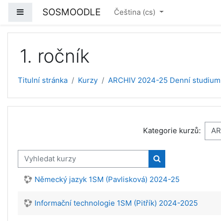
Přejít k hlavnímu obsahu
SOSMOODLE
Boční panel
Čeština ‎(cs)‎
1. ročník
Titulní stránka
Kurzy
ARCHIV 2024-25 Denní studium
Kategorie kurzů:
Vyhledat kurzy
Vyhledat kurzy
Německý jazyk 1SM (Pavlisková) 2024-25
Informační technologie 1SM (Pitřík) 2024-2025