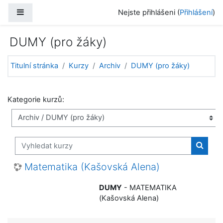
Přejít k hlavnímu obsahu
Boční panel
Nejste přihlášeni (
Přihlášení
)
DUMY (pro žáky)
Titulní stránka
Kurzy
Archiv
DUMY (pro žáky)
Kategorie kurzů:
Vyhledat kurzy
Vyhled
Matematika (Kašovská Alena)
DUMY
- MATEMATIKA
(Kašovská Alena)